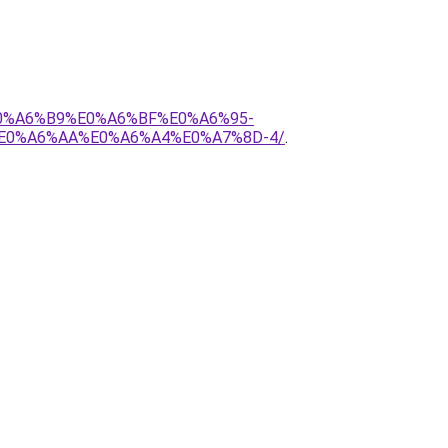
E0%A6%B9%E0%A6%BF%E0%A6%95-
E0%A6%AA%E0%A6%A4%E0%A7%8D-4/
.